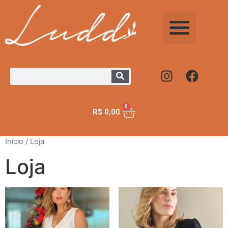
0
R$
0,00
Início
/ Loja
Loja