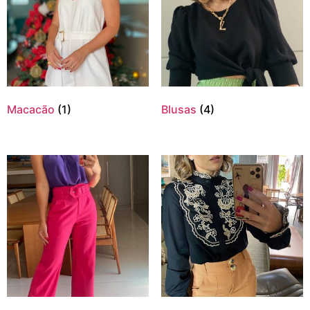
Macacão
(1)
Blusas
(4)