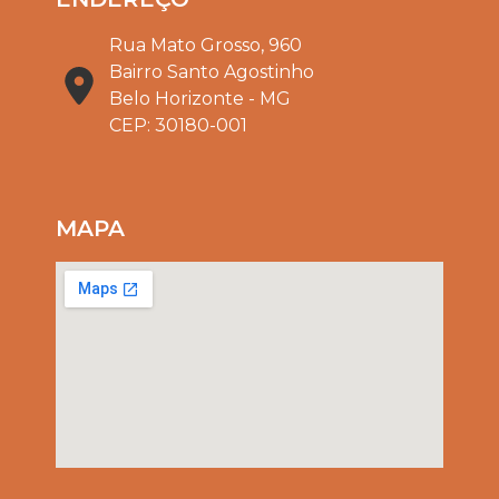
Rua Mato Grosso, 960
Bairro Santo Agostinho
Belo Horizonte - MG
CEP: 30180-001
MAPA