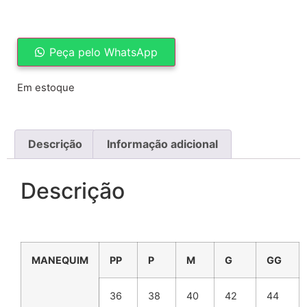
Peça pelo WhatsApp
Em estoque
Descrição
Informação adicional
Descrição
MANEQUIM
PP
P
M
G
GG
36
38
40
42
44