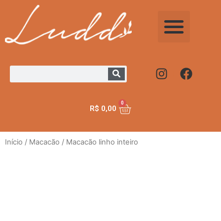
0
R$
0,00
Início
/
Macacão
/ Macacão linho inteiro