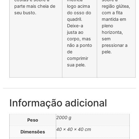
parte mais cheia de
logo acima
região glútea,
seu busto.
do osso do
com a fita
quadril.
mantida em
Deixe-a
pleno
justa ao
horizonta,
corpo, mas
sem
não a ponto
pressionar a
de
pele.
comprimir
sua pele.
Informação adicional
2000 g
Peso
40 × 40 × 40 cm
Dimensões