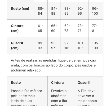
Busto (cm)
88-
84-
88-
92-
96-
84
88
92
96
100
Cintura
61-
65-
69-
73-
77-
(cm)
65
69
73
77
81
Quadril
89-
93-
97-
101-
105-
(cm)
93
97
101
105
109
Antes de realizar as medidas fique de pé, em posição
ereta, com os braços ao lado do corpo, pés unidos e
abdômen relaxado.
Busto
Cintura
Quadril
Passe a fita métrica
Envolva o
A Fita deve
pela parte mais
abdômen
envolver o
larda de suas
com a fita
maior ponto
costas e sobre a
métrica
sobre a